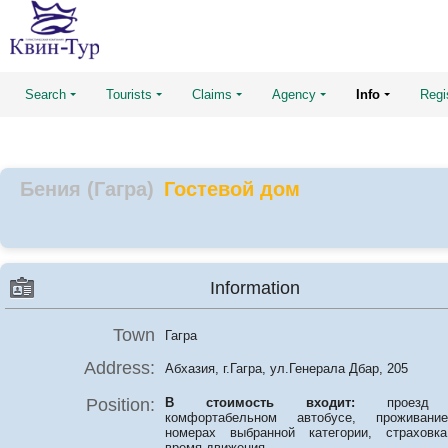
Search
Tourists
Claims
Agency
Info
Regi
Бения (Гагра)
Гостевой дом
Information
Town
Гагра
Address:
Абхазия, г.Гагра, ул.Генерала Дбар, 205
Position:
В стоимость входит:
проезд
комфортабельном автобусе, проживан
номерах выбранной категории, страховк
время движения.