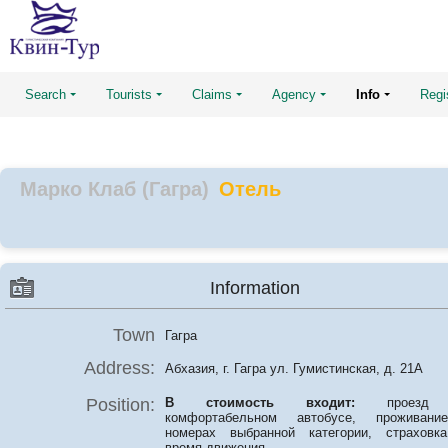
Search
Tourists
Claims
Agency
Info
Regi
Марко Клаб (Гагра)
Отель
Information
Town
Гагра
Address:
Абхазия, г. Гагра ул. Гумистинская, д. 21А
Position:
В стоимость входит:
проезд
комфортабельном автобусе, проживан
номерах выбранной категории, страховк
время движения.