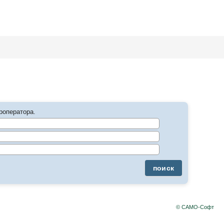
роператора.
поиск
© САМО-Софт