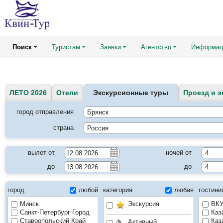
Поиск
Туристам
Заявки
Агентство
Информац
ЛЕТО 2026
Отели
Экскурсионные туры
Проезд и э
город отправления
страна
вылет от
ночей от
до
до
город
любой
категория
любая
гостин
Минск
Экскурсия
ВКУ
Санкт-Петербург Город
Каз
Ставропольский Край
Каз
Активный